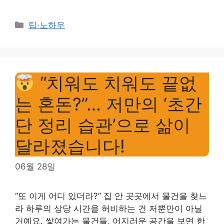
Categories
팁·노하우
“치워도 치워도 끝없
는 혼돈?”… 저만의 ‘초간
단 정리 습관’으로 삶이
달라졌습니다!
06월 28일
“또 이게 어디 있더라?” 집 안 곳곳에서 물건을 찾느
라 하루의 상당 시간을 허비하는 건 저뿐만이 아닐
거예요. 쌓여가는 물건들, 어지러운 공간을 보면 한