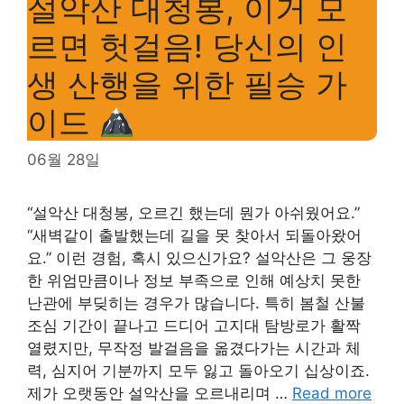
설악산 대청봉, 이거 모
르면 헛걸음! 당신의 인
생 산행을 위한 필승 가
이드
06월 28일
“설악산 대청봉, 오르긴 했는데 뭔가 아쉬웠어요.”
“새벽같이 출발했는데 길을 못 찾아서 되돌아왔어
요.” 이런 경험, 혹시 있으신가요? 설악산은 그 웅장
한 위엄만큼이나 정보 부족으로 인해 예상치 못한
난관에 부딪히는 경우가 많습니다. 특히 봄철 산불
조심 기간이 끝나고 드디어 고지대 탐방로가 활짝
열렸지만, 무작정 발걸음을 옮겼다가는 시간과 체
력, 심지어 기분까지 모두 잃고 돌아오기 십상이죠.
제가 오랫동안 설악산을 오르내리며 …
Read more