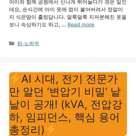
아이와 함께 공원에서 신나게 뛰어놀다가 겪은 일인
데요, 순식간에 아이 옷에 껌이 붙어버려서 정말이
지 식은땀이 흘렀답니다. 얼룩덜룩 지저분해진 옷을
보니 속상하기도 하고, …
Read more
Categories
팁·노하우
AI 시대, 전기 전문가
만 알던 ‘변압기 비밀’ 낱
낱이 공개! (kVA, 전압강
하, 임피던스, 핵심 용어
총정리)