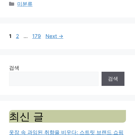
Categories
미분류
Page
Page
Page
1
2
…
179
Next
→
검색
검색
최신 글
옷장 속 과잉된 취향을 비우다: 스트릿 브랜드 쇼핑