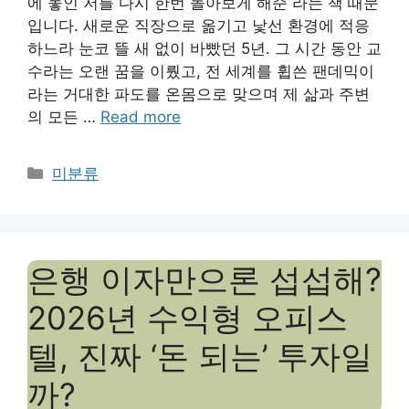
에 놓인 저를 다시 한번 돌아보게 해준 라는 책 때문
입니다. 새로운 직장으로 옮기고 낯선 환경에 적응
하느라 눈코 뜰 새 없이 바빴던 5년. 그 시간 동안 교
수라는 오랜 꿈을 이뤘고, 전 세계를 휩쓴 팬데믹이
라는 거대한 파도를 온몸으로 맞으며 제 삶과 주변
의 모든 …
Read more
Categories
미분류
은행 이자만으론 섭섭해?
2026년 수익형 오피스
텔, 진짜 ‘돈 되는’ 투자일
까?