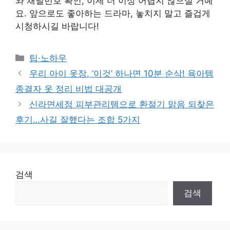
와 채널번호 확인, 이제 더 이상 어렵지 않으실 거예
요. 앞으로도 좋아하는 드라마, 놓치지 말고 즐겁게
시청하시길 바랍니다!
Categories
팁·노하우
우리 아이 옷장, ‘이것’ 하나면 10분 순삭! 육아템
종결자 옷 정리 비법 대공개
신라면세점 피부관리템으로 환절기 맑음 되찾은
후기…사길 잘했다는 조합 5가지
검색
검색