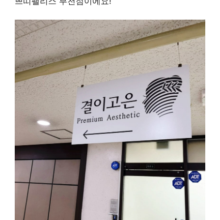
쁘띠팰리스 부천점이에요!