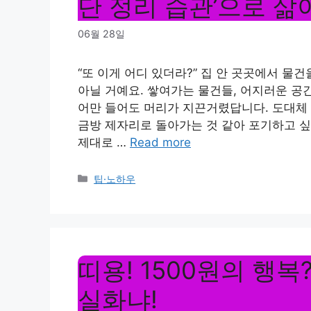
단 정리 습관’으로 삶
06월 28일
“또 이게 어디 있더라?” 집 안 곳곳에서 물
아닐 거예요. 쌓여가는 물건들, 어지러운 공간
어만 들어도 머리가 지끈거렸답니다. 도대체
금방 제자리로 돌아가는 것 같아 포기하고 싶을
제대로 …
Read more
Categories
팁·노하우
띠용! 1500원의 행복
실화냐!