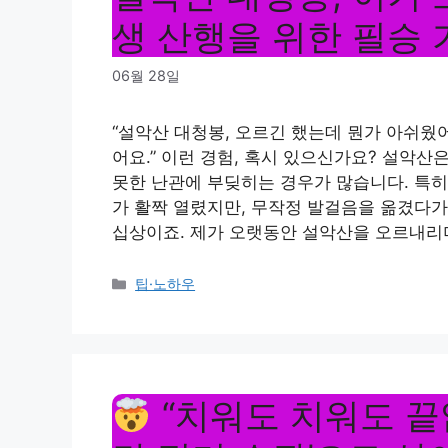
생 산행을 위한 필승
06월 28일
“설악산 대청봉, 오르긴 했는데 뭔가 아쉬웠
어요.” 이런 경험, 혹시 있으신가요? 설악
못한 난관에 부딪히는 경우가 많습니다. 특히
가 활짝 열렸지만, 무작정 발걸음을 옮겼다가
십상이죠. 제가 오랫동안 설악산을 오르내리
Categories
팁·노하우
“치워도 치워도 끝없