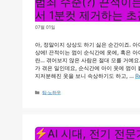
범죄 수준(?) 끈적이
서 1분컷 제거하는 초
07월 01일
아, 정말이지 상상도 하기 싫은 순간이죠. 
상에! 끈적이는 껌이 순식간에 옷에, 혹은 
란… 겪어보지 않은 사람은 절대 모를 거예요
가 겪은 일인데요, 순식간에 아이 옷에 껌이
지저분해진 옷을 보니 속상하기도 하고, …
R
Categories
팁·노하우
AI 시대, 전기 전문