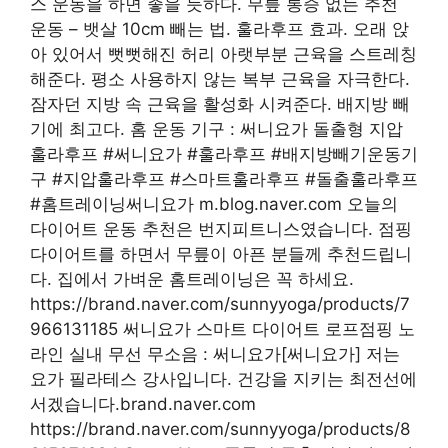
스 운동을 하면 좋을 듯하다. 무릎 통증 없는 추천
운동 – 뱃살 10cm 빼는 법. 훌라후프 효과. 오래 앉
아 있어서 뻣뻣해진 허리 아랫부분 근육을 스트레칭
해준다. 평소 사용하지 않는 복부 근육을 자극한다.
잠자던 지방 속 근육을 활성화 시켜준다. 배지방 빼
기에 최고다. 홈 운동 기구 : 써니요가 돌출형 지압
훌라후프 #써니요가 #훌라후프 #배지방빼기운동기
구 #지압훌라후프 #스마트훌라후프 #돌출훌라후프
#홈트레이닝써니요가 m.blog.naver.com 오늘의
다이어트 운동 추천은 번지피트니스였습니다. 점핑
다이어트를 하면서 무릎이 아픈 분들께 추천드립니
다. 집에서 가벼운 홈트레이닝은 꼭 하세요.
https://brand.naver.com/sunnyyoga/products/7
966131185 써니요가 스마트 다이어트 로프점핑 노
라인 실내 무선 무소음 : 써니요가[써니요가] 저는
요가 필라테스 강사입니다. 건강을 지키는 최전선에
서겠습니다.brand.naver.com
https://brand.naver.com/sunnyyoga/products/8