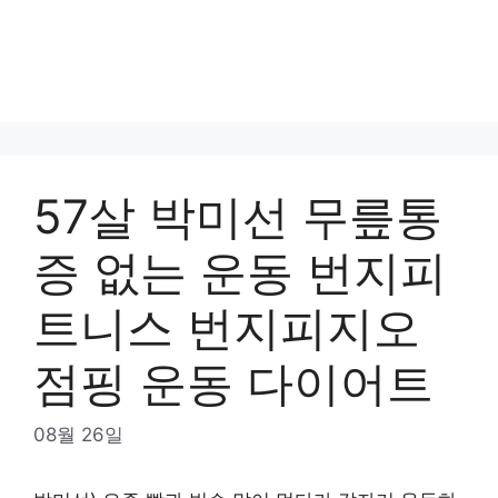
57살 박미선 무릎통
증 없는 운동 번지피
트니스 번지피지오
점핑 운동 다이어트
08월 26일