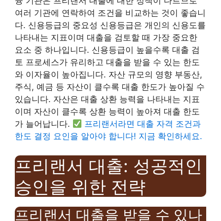
융 기관은 프리랜서 대출에 대한 정책이 다르므로
여러 기관에 연락하여 조건을 비교하는 것이 좋습니
다. 신용등급의 중요성 신용등급은 개인의 신용도를
나타내는 지표이며 대출을 검토할 때 가장 중요한
요소 중 하나입니다. 신용등급이 높을수록 대출 검
토 프로세스가 유리하고 대출을 받을 수 있는 한도
와 이자율이 높아집니다. 자산 규모의 영향 부동산,
주식, 예금 등 자산이 클수록 대출 한도가 높아질 수
있습니다. 자산은 대출 상환 능력을 나타내는 지표
이며 자산이 클수록 상환 능력이 높아져 대출 한도
가 늘어납니다.
프리랜서라면 대출 자격 조건과
한도 결정 요인을 알아야 합니다! 지금 확인하세요.
프리랜서 대출: 성공적인
승인을 위한 전략
프리랜서 대출을 받을 수 있나