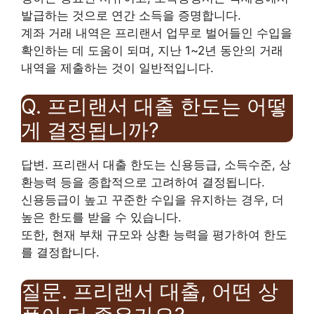
발급하는 것으로 연간 소득을 증명합니다.
계좌 거래 내역은 프리랜서 업무로 벌어들인 수입을
확인하는 데 도움이 되며, 지난 1~2년 동안의 거래
내역을 제출하는 것이 일반적입니다.
Q. 프리랜서 대출 한도는 어떻
게 결정됩니까?
답변. 프리랜서 대출 한도는 신용등급, 소득수준, 상
환능력 등을 종합적으로 고려하여 결정됩니다.
신용등급이 높고 꾸준한 수입을 유지하는 경우, 더
높은 한도를 받을 수 있습니다.
또한, 현재 부채 규모와 상환 능력을 평가하여 한도
를 결정합니다.
질문. 프리랜서 대출, 어떤 상