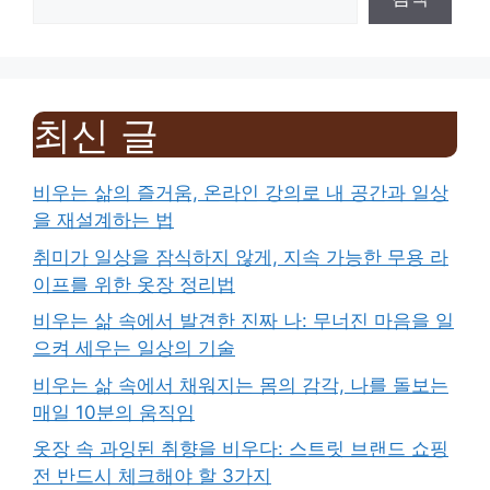
최신 글
비우는 삶의 즐거움, 온라인 강의로 내 공간과 일상
을 재설계하는 법
취미가 일상을 잠식하지 않게, 지속 가능한 무용 라
이프를 위한 옷장 정리법
비우는 삶 속에서 발견한 진짜 나: 무너진 마음을 일
으켜 세우는 일상의 기술
비우는 삶 속에서 채워지는 몸의 감각, 나를 돌보는
매일 10분의 움직임
옷장 속 과잉된 취향을 비우다: 스트릿 브랜드 쇼핑
전 반드시 체크해야 할 3가지