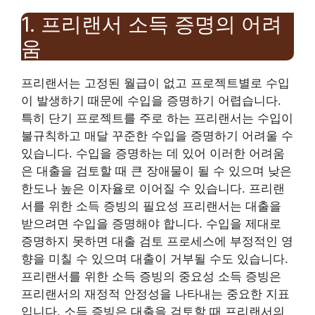
1. 프리랜서 소득 증명의 어려
움
프리랜서는 고정된 월급이 없고 프로젝트별로 수입
이 발생하기 때문에 수입을 증명하기 어렵습니다.
특히 단기 프로젝트를 주로 하는 프리랜서는 수입이
불규칙하고 매달 꾸준한 수입을 증명하기 어려울 수
있습니다. 수입을 증명하는 데 있어 이러한 어려움
은 대출을 검토할 때 큰 장애물이 될 수 있으며 낮은
한도나 높은 이자율로 이어질 수 있습니다. 프리랜
서를 위한 소득 증빙의 필요성 프리랜서는 대출을
받으려면 수입을 증명해야 합니다. 수입을 제대로
증명하지 못하면 대출 검토 프로세스에 부정적인 영
향을 미칠 수 있으며 대출이 거부될 수도 있습니다.
프리랜서를 위한 소득 증빙의 중요성 소득 증빙은
프리랜서의 재정적 안정성을 나타내는 중요한 지표
입니다. 소득 증빙은 대출을 검토할 때 프리랜서의