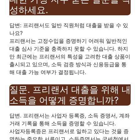
성하세요.
답변: 프리랜서도 일반 직원처럼 대출을 받을 수 있
나요?
프리랜서는 고정수입을 증명하기 어려워 일반적인
대출 심사 기준을 충족하지 못할 수 있습니다. 하지
만 최근에는 프리랜서의 특성을 고려한 대출 상품이
출시되고 있으며, 소득 검증 방식과 신용등급을 통
해 대출 가능 여부가 결정됩니다.
질문. 프리랜서 대출을 위해 내
소득을 어떻게 증명합니까?
답변. 프리랜서는 사업자 등록증, 소득 증명서, 계좌
거래 기록을 통해 소득을 증명할 수 있습니다.
사업자등록증은 프리랜서로 일하고 있다는 것을 증
명하는 중요한 서류이고, 소득증명서는 국세청에서