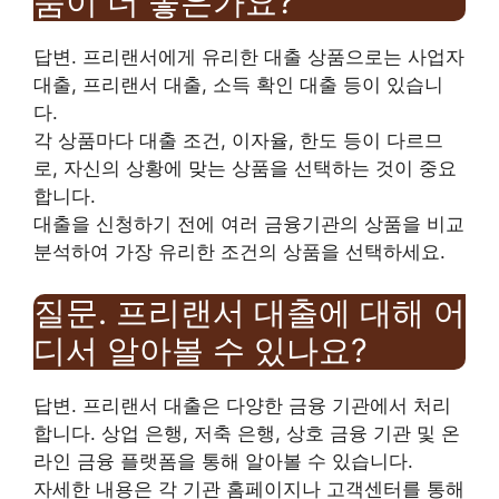
품이 더 좋은가요?
답변. 프리랜서에게 유리한 대출 상품으로는 사업자
대출, 프리랜서 대출, 소득 확인 대출 등이 있습니
다.
각 상품마다 대출 조건, 이자율, 한도 등이 다르므
로, 자신의 상황에 맞는 상품을 선택하는 것이 중요
합니다.
대출을 신청하기 전에 여러 금융기관의 상품을 비교
분석하여 가장 유리한 조건의 상품을 선택하세요.
질문. 프리랜서 대출에 대해 어
디서 알아볼 수 있나요?
답변. 프리랜서 대출은 다양한 금융 기관에서 처리
합니다. 상업 은행, 저축 은행, 상호 금융 기관 및 온
라인 금융 플랫폼을 통해 알아볼 수 있습니다.
자세한 내용은 각 기관 홈페이지나 고객센터를 통해