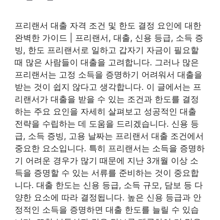
프리랜서 대출 자격 조건 및 한도 결정 요인에 대한
완벽한 가이드 | 프리랜서, 대출, 신용 등급, 소득 증
빙, 한도 프리랜서로 일하고 갑자기 자금이 필요할
때 많은 사람들이 대출을 고려합니다. 그러나 많은
프리랜서는 고정 소득을 증명하기 어려워서 대출을
받는 것이 쉽지 않다고 생각합니다. 이 글에서는 프
리랜서가 대출을 받을 수 있는 조건과 한도를 결정
하는 주요 요인을 자세히 살펴보고 성공적인 대출
전략을 수립하는 데 도움을 드리겠습니다. 신용 등
급, 소득 증빙, 고용 날짜는 프리랜서 대출 조건에서
중요한 요소입니다. 특히 프리랜서는 소득을 증명하
기 어려운 경우가 많기 때문에 지난 3개월 이상 소
득을 증명할 수 있는 서류를 준비하는 것이 중요합
니다. 대출 한도는 신용 등급, 소득 규모, 담보 등 다
양한 요소에 따라 결정됩니다. 높은 신용 등급과 안
정적인 소득을 증명하면 대출 한도를 늘릴 수 있습