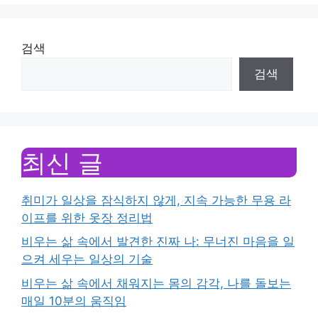
검색
검색
최신 글
취미가 일상을 잠식하지 않게, 지속 가능한 무용 라
이프를 위한 옷장 정리법
비우는 삶 속에서 발견한 진짜 나: 무너진 마음을 일
으켜 세우는 일상의 기술
비우는 삶 속에서 채워지는 몸의 감각, 나를 돌보는
매일 10분의 움직임