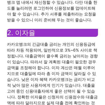
뱅크 앱 내에서 재신청할 수 있습니다. 다만 대출 한
도를 늘리려면 로그인하여 신용정보를 업데이트해
야 할 수 있습니다. 추가 서류를 제출하라는 요청을
받을 수 있으니 미리 준비해 두는 것이 좋습니다.
2. 이자율
카카오뱅크의 긴급대출 금리는 개인의 신용등급에
따라 차등 적용되며, 일반적으로 3%~6% 사이로 책
정됩니다. 대출금액이 클수록 금리는 낮아지는 경향
이 있습니다. 따라서 잘 계획된 대출이 필요한 경우
금액을 조정해야 합니다. 이자 계산은 매월 이루어
지므로 대출일에 따라 총 이자 금액이 달라질 수 있
습니다. 낮은 이자 혜택 카카오뱅크는 금리가 비교
적 낮아 많은 사용자에게 인기가 있습니다. 대출을
고려 중인 신용대출자에게 좋은 선택이 될 수 있습
니다. 정확한 이자율은 신청자의 신용점수와 대출금
액에 따라 달라지므로 실제 대출 전에 확인하는 것