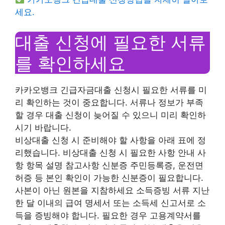
세요.
대출 신청에 필요한 서류
를 확인하세요
카카오뱅크 긴급자금대출 신청시 필요한 서류를 미
리 확인하는 것이 중요합니다. 서류나 정보가 부족
할 경우 대출 신청이 늦어질 수 있으니 미리 확인하
시기 바랍니다.
비상대출 신청 시 준비해야 할 사항을 아래 표에 정
리했습니다. 비상대출 신청 시 필요한 사항 안내 사
항 항목 설명 참고사항 신분증 주민등록증, 운전면
허증 등 본인 확인이 가능한 신분증이 필요합니다.
사본이 아닌 원본을 지참하세요 소득증빙 서류 지난
한 달 이내의 급여 명세서 또는 소득세 신고서로 소
득을 증빙해야 합니다. 필요한 경우 고용계약서를