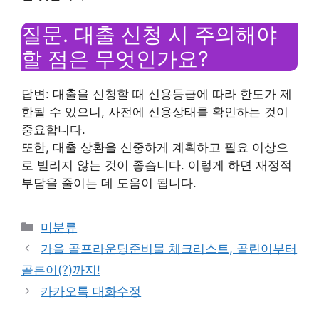
질문. 대출 신청 시 주의해야
할 점은 무엇인가요?
답변: 대출을 신청할 때 신용등급에 따라 한도가 제
한될 수 있으니, 사전에 신용상태를 확인하는 것이
중요합니다.
또한, 대출 상환을 신중하게 계획하고 필요 이상으
로 빌리지 않는 것이 좋습니다. 이렇게 하면 재정적
부담을 줄이는 데 도움이 됩니다.
Categories
미분류
가을 골프라운딩준비물 체크리스트, 골린이부터
골른이(?)까지!
카카오톡 대화수정