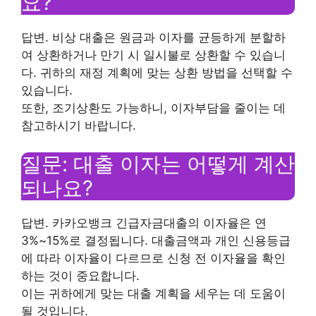
요?
답변. 비상 대출은 원금과 이자를 균등하게 분할하
여 상환하거나 만기 시 일시불로 상환할 수 있습니
다. 귀하의 재정 계획에 맞는 상환 방법을 선택할 수
있습니다.
또한, 조기상환도 가능하니, 이자부담을 줄이는 데
참고하시기 바랍니다.
질문: 대출 이자는 어떻게 계산
되나요?
답변. 카카오뱅크 긴급자금대출의 이자율은 연
3%~15%로 결정됩니다. 대출금액과 개인 신용등급
에 따라 이자율이 다르므로 신청 전 이자율을 확인
하는 것이 중요합니다.
이는 귀하에게 맞는 대출 계획을 세우는 데 도움이
될 것입니다.