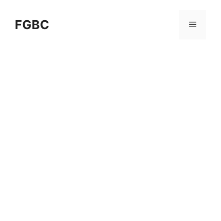
Skip
to
FGBC
Menu
content