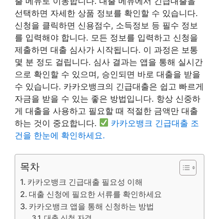
출 메뉴로 이동합니다. 대출 메뉴에서 긴급대출을
선택하면 자세한 상품 정보를 확인할 수 있습니다.
신청을 클릭하면 신용점수, 소득정보 등 필수 정보
를 입력해야 합니다. 모든 정보를 입력하고 신청을
제출하면 대출 심사가 시작됩니다. 이 과정은 보통
몇 분 정도 걸립니다. 심사 결과는 앱을 통해 실시간
으로 확인할 수 있으며, 승인되면 바로 대출을 받을
수 있습니다. 카카오뱅크의 긴급대출은 쉽고 빠르게
자금을 받을 수 있는 좋은 방법입니다. 항상 신중하
게 대출을 사용하고 필요할 때 적절한 금액만 대출
하는 것이 중요합니다.
카카오뱅크 긴급대출 조
건을 한눈에 확인하세요.
목차
카카오뱅크 긴급대출 필요성 이해
대출 신청에 필요한 서류를 확인하세요
카카오뱅크 앱을 통해 신청하는 방법
대출 신청 자격