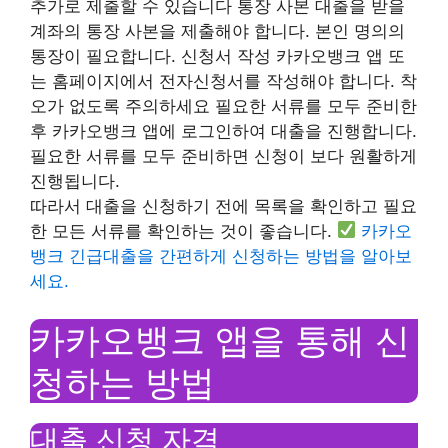
추가로 제출할 수 있습니다 통장 사본 대출을 받을
계좌의 통장 사본을 제출해야 합니다. 본인 명의의
통장이 필요합니다. 신청서 작성 카카오뱅크 앱 또
는 홈페이지에서 전자신청서를 작성해야 합니다. 착
오가 없도록 주의하세요 필요한 서류를 모두 준비한
후 카카오뱅크 앱에 로그인하여 대출을 진행합니다.
필요한 서류를 모두 준비하면 신청이 보다 원활하게
진행됩니다.
따라서 대출을 신청하기 전에 목록을 확인하고 필요
한 모든 서류를 확인하는 것이 좋습니다.
카카오
뱅크 긴급대출을 간편하게 신청하는 방법을 알아보
세요.
카카오뱅크 앱을 통해 신
청하는 방법
대출 신청 자격