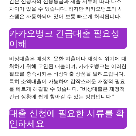
간은 신청자의 신용등급과 제출 서류에 따라 다소
차이가 있을 수 있습니다. 하지만 카카오뱅크의 시
스템은 자동화되어 있어 보통 빠르게 처리됩니다.
카카오뱅크 긴급대출 필요성
이해
비상대출은 예상치 못한 지출이나 재정적 위기에 대
처하기 위해 고안된 대출이며, 카카오뱅크는 이러한
필요를 충족시키는 비상대출 상품을 알려드립니다.
특히 소액대출이 가능하여 갑작스러운 재정적 필요
를 빠르게 해결할 수 있습니다. “비상대출은 재정적
긴급 상황에 쉽게 찾아갈 수 있는 방법입니다.”
대출 신청에 필요한 서류를 확
인하세요