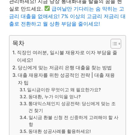
관리하세요! 지금 당장 통대화대출 탈출의 꿈을 현
실로 만드세요.
급여날만 기다리는 숨 막히는 고
금리 대출을 없애세요! 7% 이상의 고금리 저금리 대
출로 전환하고 월 상환 부담을 줄이세요!
목차
직장인 여러분, 일시불 재융자로 이자 부담을 줄
이세요!
당신에게 맞는 저금리 은행 대출을 찾는 방법
대출 재융자를 위한 성공적인 전략 | 대출 재융
자 팁
일시금이란 무엇이고 왜 필요한가요?
동대환, 누가 이익을 얻나?
통대익스체인지 성공전략: 당신에게 맞는 조
건 찾기
일시금 환불 신청 전 신중하게 고려해야 할 사
항
동대환 성공사례를 활용하세요!