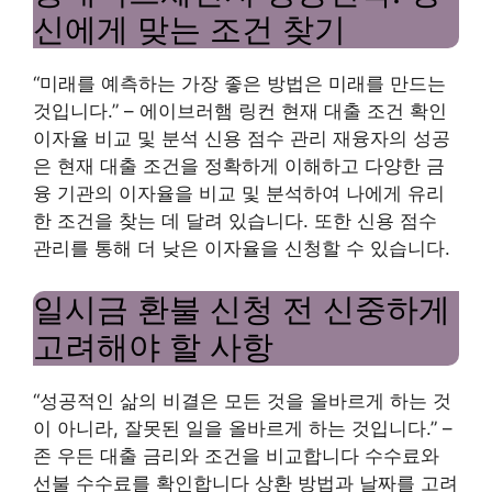
신에게 맞는 조건 찾기
“미래를 예측하는 가장 좋은 방법은 미래를 만드는
것입니다.” – 에이브러햄 링컨 현재 대출 조건 확인
이자율 비교 및 ​​분석 신용 점수 관리 재융자의 성공
은 현재 대출 조건을 정확하게 이해하고 다양한 금
융 기관의 이자율을 비교 및 ​​분석하여 나에게 유리
한 조건을 찾는 데 달려 있습니다. 또한 신용 점수
관리를 통해 더 낮은 이자율을 신청할 수 있습니다.
일시금 환불 신청 전 신중하게
고려해야 할 사항
“성공적인 삶의 비결은 모든 것을 올바르게 하는 것
이 아니라, 잘못된 일을 올바르게 하는 것입니다.” –
존 우든 대출 금리와 조건을 비교합니다 수수료와
선불 수수료를 확인합니다 상환 방법과 날짜를 고려