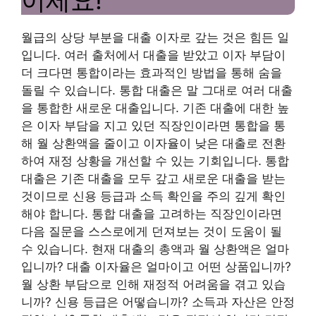
이세요!
월급의 상당 부분을 대출 이자로 갚는 것은 힘든 일
입니다. 여러 출처에서 대출을 받았고 이자 부담이
더 크다면 통합이라는 효과적인 방법을 통해 숨을
돌릴 수 있습니다. 통합 대출은 말 그대로 여러 대출
을 통합한 새로운 대출입니다. 기존 대출에 대한 높
은 이자 부담을 지고 있던 직장인이라면 통합을 통
해 월 상환액을 줄이고 이자율이 낮은 대출로 전환
하여 재정 상황을 개선할 수 있는 기회입니다. 통합
대출은 기존 대출을 모두 갚고 새로운 대출을 받는
것이므로 신용 등급과 소득 확인을 주의 깊게 확인
해야 합니다. 통합 대출을 고려하는 직장인이라면
다음 질문을 스스로에게 던져보는 것이 도움이 될
수 있습니다. 현재 대출의 총액과 월 상환액은 얼마
입니까? 대출 이자율은 얼마이고 어떤 상품입니까?
월 상환 부담으로 인해 재정적 어려움을 겪고 있습
니까? 신용 등급은 어떻습니까? 소득과 자산은 안정