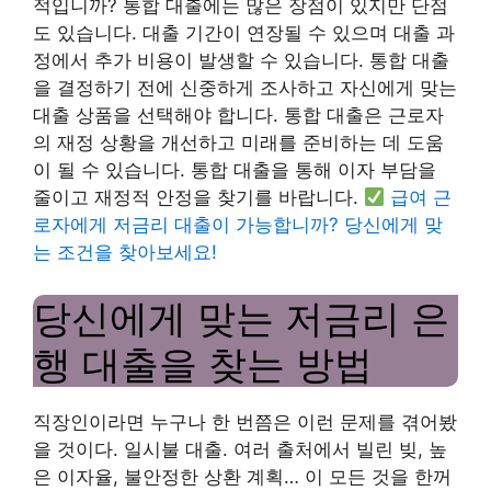
적입니까? 통합 대출에는 많은 장점이 있지만 단점
도 있습니다. 대출 기간이 연장될 수 있으며 대출 과
정에서 추가 비용이 발생할 수 있습니다. 통합 대출
을 결정하기 전에 신중하게 조사하고 자신에게 맞는
대출 상품을 선택해야 합니다. 통합 대출은 근로자
의 재정 상황을 개선하고 미래를 준비하는 데 도움
이 될 수 있습니다. 통합 대출을 통해 이자 부담을
줄이고 재정적 안정을 찾기를 바랍니다.
급여 근
로자에게 저금리 대출이 가능합니까? 당신에게 맞
는 조건을 찾아보세요!
당신에게 맞는 저금리 은
행 대출을 찾는 방법
직장인이라면 누구나 한 번쯤은 이런 문제를 겪어봤
을 것이다. 일시불 대출. 여러 출처에서 빌린 빚, 높
은 이자율, 불안정한 상환 계획… 이 모든 것을 한꺼