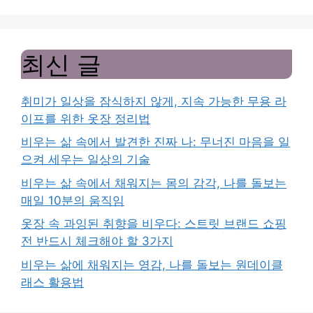
최신 글
취미가 일상을 잠식하지 않게, 지속 가능한 무용 라
이프를 위한 옷장 정리법
비우는 삶 속에서 발견한 진짜 나: 무너진 마음을 일
으켜 세우는 일상의 기술
비우는 삶 속에서 채워지는 몸의 감각, 나를 돌보는
매일 10분의 움직임
옷장 속 과잉된 취향을 비우다: 스트릿 브랜드 쇼핑
전 반드시 체크해야 할 3가지
비우는 삶에 채워지는 영감, 나를 돌보는 원데이클
래스 활용법