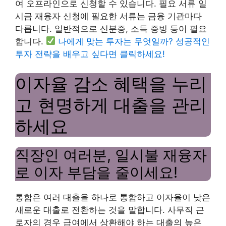
여 오프라인으로 신청할 수 있습니다. 필요 서류 일
시금 재융자 신청에 필요한 서류는 금융 기관마다
다릅니다. 일반적으로 신분증, 소득 증빙 등이 필요
합니다.
나에게 맞는 투자는 무엇일까? 성공적인
투자 전략을 배우고 싶다면 클릭하세요!
이자율 감소 혜택을 누리
고 현명하게 대출을 관리
하세요
직장인 여러분, 일시불 재융자
로 이자 부담을 줄이세요!
통합은 여러 대출을 하나로 통합하고 이자율이 낮은
새로운 대출로 전환하는 것을 말합니다. 사무직 근
로자의 경우 급여에서 상환해야 하는 대출의 높은