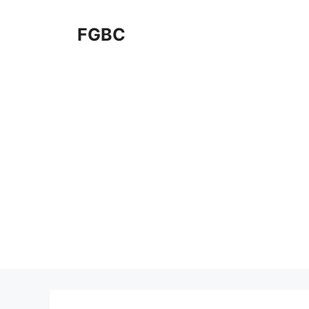
Skip
to
FGBC
content