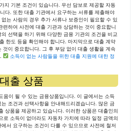
 가지 기본 조건이 있습니다. 우선 담보로 제공할 자동
니다. 또한 대출 기관에서 요구하는 서류를 제출해야
 없는 사람의 경우 추가 서류나 보증인이 필요할 수 있
 관련하여 사전에 대출 기관과 상담하는 것이 중요합니
상의 선택을 하기 위해 다양한 금융 기관의 조건을 비교
대출 한도 등을 확인해야 합니다. 마지막으로 대출 계약
 것이 중요합니다. 그 후 부담 없이 대출 생활을 계속
.
소득이 없는 사람들을 위한 대출 지원에 대한 정
대출 상품
움이 될 수 있는 금융상품입니다. 이 글에서는 소득
있는 조건과 선택사항을 안내해드리겠습니다. 많은 금
출 상품을 제공하고 있습니다. 이러한 상품은 대출인의
으로 소득이 없더라도 자동차 가치에 따라 일정 금액의
관에서 요구하는 조건이 다를 수 있으므로 사전에 철저