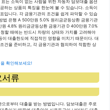
 표는 소득이 없는 사람을 위한 자동차 담보대출 옵션
공하는 상품의 특징을 한눈에 볼 수 있습니다. 소득이
표입니다. 각 금융기관의 조건을 쉽게 파악할 수 있습
법 은행 A 500만원 5.0% 원리금균등상환 금융기관
0만원 4.8% 원리금균등상환 금융기관 D 400만원 7.0%
청할 때에는 반드시 차량의 상태와 가치를 고려해야
 등이 대출한도에 직접적인 영향을 미치기 때문이다. 대
조건을 준비하고, 각 금융기관과 협의하여 적합한 상
건을 확인해보세요!
요서류
으로부터 대출을 받는 방법입니다. 담보대출은 주로