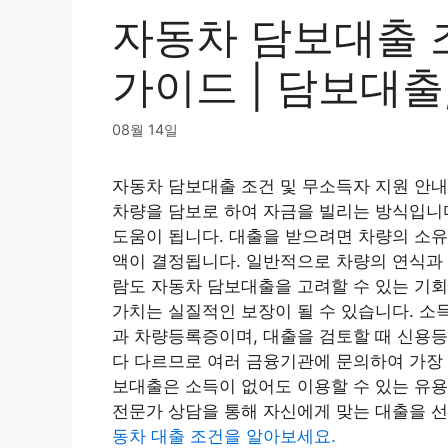
자동차 담보대출 
가이드 | 담보대출
08월 14일
자동차 담보대출 조건 및 무소득자 지원 안내
차량을 담보로 하여 자금을 빌리는 방식입니다
도움이 됩니다. 대출을 받으려면 차량의 소유
액이 결정됩니다. 일반적으로 차량의 연식과 
람도 자동차 담보대출을 고려할 수 있는 기
가치는 실질적인 보장이 될 수 있습니다. 소
과 차량등록증이며, 대출을 검토할 때 신용등
다 다르므로 여러 금융기관에 문의하여 가장 
보대출은 소득이 없어도 이용할 수 있는 유
전문가 상담을 통해 자신에게 맞는 대출을 
동차 대출 조건을 알아보세요.