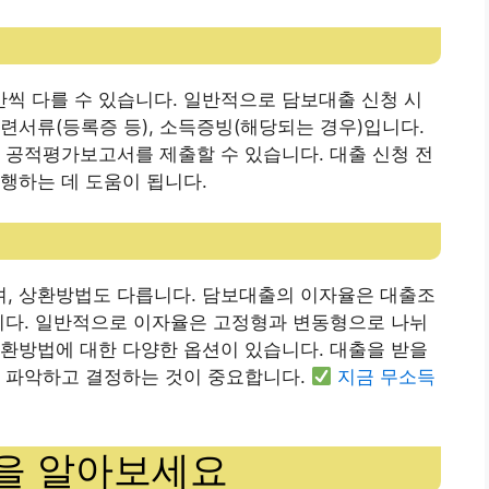
씩 다를 수 있습니다. 일반적으로 담보대출 신청 시
련서류(등록증 등), 소득증빙(해당되는 경우)입니다.
 공적평가보고서를 제출할 수 있습니다. 대출 신청 전
행하는 데 도움이 됩니다.
, 상환방법도 다릅니다. 담보대출의 이자율은 대출조
니다. 일반적으로 이자율은 고정형과 변동형으로 나뉘
환방법에 대한 다양한 옵션이 있습니다. 대출을 받을
리 파악하고 결정하는 것이 중요합니다.
지금 무소득
을 알아보세요