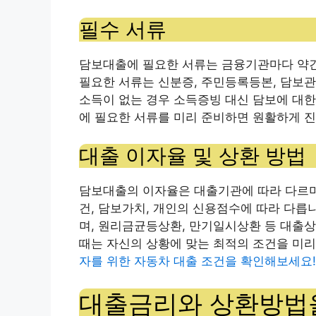
필수 서류
담보대출에 필요한 서류는 금융기관마다 약간
필요한 서류는 신분증, 주민등록등본, 담보관
소득이 없는 경우 소득증빙 대신 담보에 대한
에 필요한 서류를 미리 준비하면 원활하게 진
대출 이자율 및 상환 방법
담보대출의 이자율은 대출기관에 따라 다르며
건, 담보가치, 개인의 신용점수에 따라 다릅
며, 원리금균등상환, 만기일시상환 등 대출상
때는 자신의 상황에 맞는 최적의 조건을 미
자를 위한 자동차 대출 조건을 확인해보세요!
대출금리와 상환방법