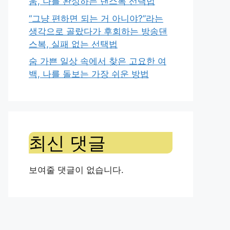
움, 나를 완성하는 댄스복 선택법
“그냥 편하면 되는 거 아니야?”라는
생각으로 골랐다가 후회하는 방송댄
스복, 실패 없는 선택법
숨 가쁜 일상 속에서 찾은 고요한 여
백, 나를 돌보는 가장 쉬운 방법
최신 댓글
보여줄 댓글이 없습니다.