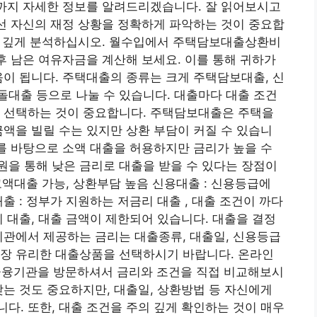
기까지 자세한 정보를 알려드리겠습니다. 잘 읽어보시고
우선 자신의 재정 상황을 정확하게 파악하는 것이 중요합
주의 깊게 분석하십시오. 월수입에서 주택담보대출상환비
 후 남은 여유자금을 계산해 보세요. 이를 통해 귀하가
움이 됩니다. 주택대출의 종류는 크게 주택담보대출, 신
대출 등으로 나눌 수 있습니다. 대출마다 대출 조건
을 선택하는 것이 중요합니다. 주택담보대출은 주택을
금액을 빌릴 수는 있지만 상환 부담이 커질 수 있습니
도를 바탕으로 소액 대출을 허용하지만 금리가 높을 수
을 통해 낮은 금리로 대출을 받을 수 있다는 장점이
 고액대출 가능, 상환부담 높음 신용대출 : 신용등급에
출 : 정부가 지원하는 저금리 대출 , 대출 조건이 까다
리 대출, 대출 금액이 제한되어 있습니다. 대출을 결정
기관에서 제공하는 금리는 대출종류, 대출일, 신용등급
가장 유리한 대출상품을 선택하시기 바랍니다. 온라인
융기관을 방문하셔서 금리와 조건을 직접 비교해보시
찾는 것도 중요하지만, 대출일, 상환방법 등 자신에게
다. 또한, 대출 조건을 주의 깊게 확인하는 것이 매우