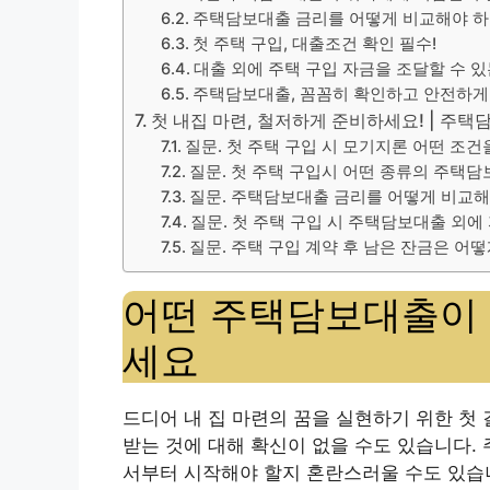
주택담보대출 금리를 어떻게 비교해야 하
첫 주택 구입, 대출조건 확인 필수!
대출 외에 주택 구입 자금을 조달할 수 있
주택담보대출, 꼼꼼히 확인하고 안전하
첫 내집 마련, 철저하게 준비하세요! | 주택
질문. 첫 주택 구입 시 모기지론 어떤 조
질문. 첫 주택 구입시 어떤 종류의 주택
질문. 주택담보대출 금리를 어떻게 비교해
질문. 첫 주택 구입 시 주택담보대출 외에
질문. 주택 구입 계약 후 남은 잔금은 어
어떤 주택담보대출이
세요
드디어 내 집 마련의 꿈을 실현하기 위한 첫
받는 것에 대해 확신이 없을 수도 있습니다.
서부터 시작해야 할지 혼란스러울 수도 있습니