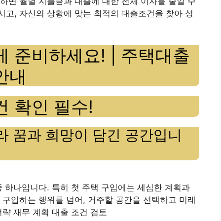
하면 월별 지불금과 대출에 대한 전체 이자를 줄일 수
고, 자신의 상황에 맞는 최적의 대출조건을 찾아 성
게 준비하세요! | 주택대출
안내
건 확인 필수!
라 꿈과 희망이 담긴 공간입니
중 하나입니다. 특히 첫 주택 구입에는 세심한 계획과
 구입하는 행위를 넘어, 거주할 공간을 선택하고 미래
전략 재무 계획 대출 조건 검토