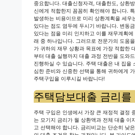
중요합니다. 대출신청자격, 대출한도, 상환방
신에게 적합한지 꼼꼼히 확인해야 합니다. 
발생하는 비용이므로 미리 상환계획을 세우는
있다는 점도 염두에 두시기 바랍니다. 변동금
있다는 점을 미리 인지하고 이를 재무계획에 
래 중 하나입니다. 그러므로 전문가의 도움을
가 귀하의 재무 상황과 목표에 가장 적합한 
부터 대출 실행까지 대출 과정 전반을 도와
진행하실 수 있습니다. 주택 대출은 내 집을
심한 준비와 신중한 선택을 통해 귀하에게 
주택구입을 이루시길 바랍니다!
주택담보대출 금리를 
주택 구입은 인생에서 가장 큰 재정적 결정 
는 모기지 금리가 월 상환액과 전체 대출 이
고 선택해야 합니다. 금리비교는 단순히 낮은