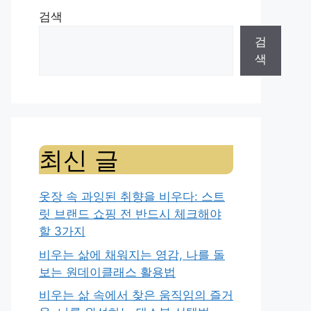
검색
검
색
최신 글
옷장 속 과잉된 취향을 비우다: 스트
릿 브랜드 쇼핑 전 반드시 체크해야
할 3가지
비우는 삶에 채워지는 영감, 나를 돌
보는 원데이클래스 활용법
비우는 삶 속에서 찾은 움직임의 즐거