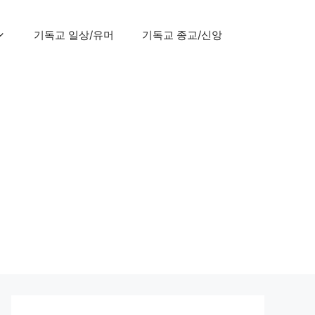
기독교 일상/유머
기독교 종교/신앙