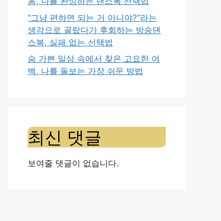
움, 나를 완성하는 댄스복 선택법
“그냥 편하면 되는 거 아니야?”라는
생각으로 골랐다가 후회하는 방송댄
스복, 실패 없는 선택법
숨 가쁜 일상 속에서 찾은 고요한 여
백, 나를 돌보는 가장 쉬운 방법
최신 댓글
보여줄 댓글이 없습니다.