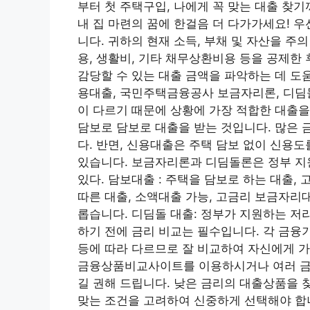
부터 첫 주택구입, 나에게 꼭 맞는 대출 찾
내 집 마련의 꿈에 한걸음 더 다가가세요! 
니다. 귀하의 현재 소득, 부채 및 자산을 
용, 생활비, 기타 채무상환비용 등을 공제한
감당할 수 있는 대출 금액을 파악하는 데 도
용대출, 국민주택금융공사 보금자리론, 디딤돌
이 다르기 때문에 상황에 가장 적합한 대출
담보로 담보로 대출을 받는 것입니다. 많은 
다. 반면, 신용대출은 주택 담보 없이 신용
있습니다. 보금자리론과 디딤돌론은 정부 지원
있다. 담보대출 : 주택을 담보로 하는 대출,
따른 대출, 소액대출 가능, 고금리 보금자리대
롭습니다. 디딤돌 대출: 정부가 지원하는 저
하기 전에 금리 비교는 필수입니다. 각 금융
등에 따라 다르므로 잘 비교하여 자신에게 
금융상품비교사이트를 이용하시거나 여러 금
길 권해 드립니다. 낮은 금리의 대출상품을 
맞는 조건을 고려하여 신중하게 선택해야 합니