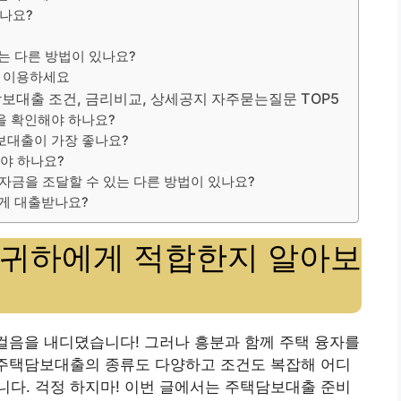
나요?
는 다른 방법이 있나요?
게 이용하세요
담보대출 조건, 금리비교, 상세공지 자주묻는질문 TOP5
건을 확인해야 하나요?
담보대출이 가장 좋나요?
야 하나요?
 자금을 조달할 수 있는 다른 방법이 있나요?
떻게 대출받나요?
 귀하에게 적합한지 알아보
 걸음을 내디뎠습니다! 그러나 흥분과 함께 주택 융자를
 주택담보대출의 종류도 다양하고 조건도 복잡해 어디
다. 걱정 하지마! 이번 글에서는 주택담보대출 준비