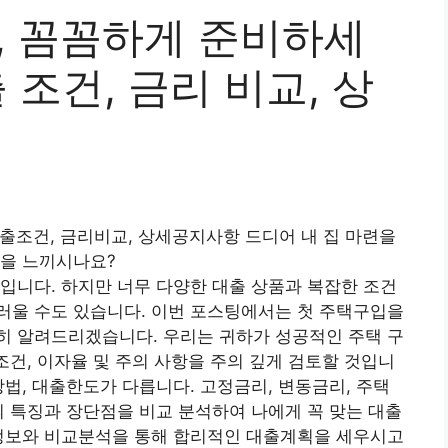
, 꼼꼼하게 준비하세
 조건, 금리 비교, 상
대출조건, 금리비교, 상세공지사항 드디어 내 집 마련을
감을 느끼시나요?
입니다. 하지만 너무 다양한 대출 상품과 복잡한 조건
러울 수도 있습니다. 이번 포스팅에서는 첫 주택구입을
히 알려드리겠습니다. 우리는 귀하가 성공적인 주택 구
조건, 이자율 및 주의 사항을 주의 깊게 검토할 것입니
방법, 대출한도가 다릅니다. 고정금리, 변동금리, 주택
의 특징과 장단점을 비교 분석하여 나에게 꼭 맞는 대출
 정보와 비교분석을 통해 합리적인 대출계획을 세우시고