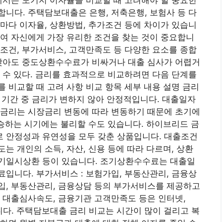
에서는 모기지 이자율을 비교할 때 고려해야 할 중요한
니다. 주택담보대출은 은행, 저축은행, 보험사 등 다
마다 이자율, 상환방법, 추가조건 등에 차이가 있습니
여 자신에게 가장 유리한 조건을 찾는 것이 중요합니
조건, 부가서비스, 고객만족도 등 다양한 요소를 종합
 낮아도 중도상환수수료가 비싸거나 대출 심사가 어렵거
 수 있다. 금리를 효과적으로 비교하려면 다음 단계를
 비교할 때 고려 사항 비교 항목 세부 내용 설명 금리
는 기간 중 금리가 변하지 않아 안정적입니다. 대출일자
동금리는 시장금리 변동에 따라 변동하기 때문에 초기에
상승하는 시기에는 불리할 수도 있습니다. 하이브리드 금
 안정성과 유연성을 모두 갖춘 상품입니다. 대출조건
는 개인의 소득, 자산, 신용 등에 따라 다르며, 상환
기일시상환 등이 있습니다. 조기상환수수료는 대출일
입니다. 부가서비스 : 보험가입, 부동산관리, 금융상
입, 부동산관리, 금융상담 등의 부가서비스를 제공하고
 대출심사속도, 금융기관 고객만족도 등은 인터넷,
니다. 주택담보대출 금리 비교는 시간이 많이 걸리고 복