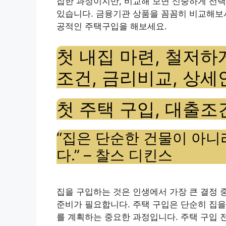
잡한 과정이지만, 비교해 보면 신중하게 선택
있습니다. 금융기관 상품을 꼼꼼히 비교해보시
공적인 주택구입을 해보세요.
첫 내집 마련, 철저하
조건, 금리비교, 상세
첫 주택 구입, 대출조
“집은 단순한 건물이 아니
다.” – 찰스 디킨스
집을 구입하는 것은 인생에서 가장 큰 결정 
준비가 필요합니다. 주택 구입은 단순히 집을
를 계획하는 중요한 과정입니다. 주택 구입 