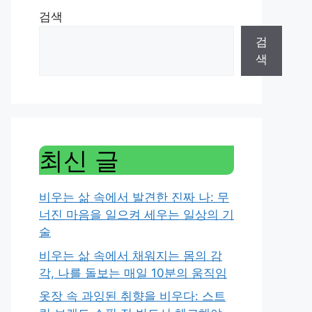
검색
검
색
최신 글
비우는 삶 속에서 발견한 진짜 나: 무
너진 마음을 일으켜 세우는 일상의 기
술
비우는 삶 속에서 채워지는 몸의 감
각, 나를 돌보는 매일 10분의 움직임
옷장 속 과잉된 취향을 비우다: 스트