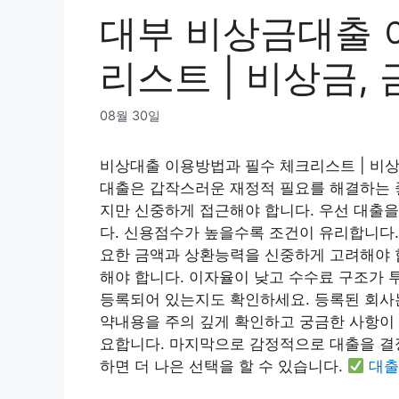
대부 비상금대출 
리스트 | 비상금,
08월 30일
비상대출 이용방법과 필수 체크리스트 | 비상
대출은 갑작스러운 재정적 필요를 해결하는 좋
지만 신중하게 접근해야 합니다. 우선 대출
다. 신용점수가 높을수록 조건이 유리합니다.
요한 금액과 상환능력을 신중하게 고려해야 
해야 합니다. 이자율이 낮고 수수료 구조가 
등록되어 있는지도 확인하세요. 등록된 회사는
약내용을 주의 깊게 확인하고 궁금한 사항이 
요합니다. 마지막으로 감정적으로 대출을 결정
하면 더 나은 선택을 할 수 있습니다.
대출