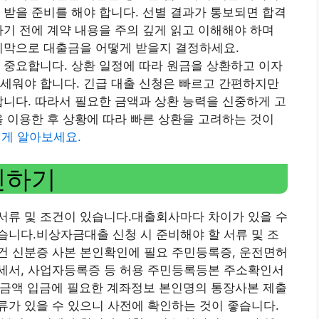
 받을 준비를 해야 합니다. 선별 결과가 통보되면 합격
하기 전에 계약 내용을 주의 깊게 읽고 이해해야 하며
지막으로 대출금을 어떻게 받을지 결정하세요.
 중요합니다. 상환 일정에 따라 원금을 상환하고 이자
세워야 합니다. 긴급 대출 신청은 빠르고 간편하지만
합니다. 따라서 필요한 금액과 상환 능력을 신중하게 고
을 이용한 후 상황에 따라 빠른 상환을 고려하는 것이
게 알아보세요.
인하기
서류 및 조건이 있습니다.대출회사마다 차이가 있을 수
니다.비상자금대출 신청 시 준비해야 할 서류 및 조
건 신분증 사본 본인확인에 필요 주민등록증, 운전면허
세서, 사업자등록증 등 허용 주민등록등본 주소확인서
출금액 입금에 필요한 계좌정보 본인명의 통장사본 제출
가 있을 수 있으니 사전에 확인하는 것이 좋습니다.