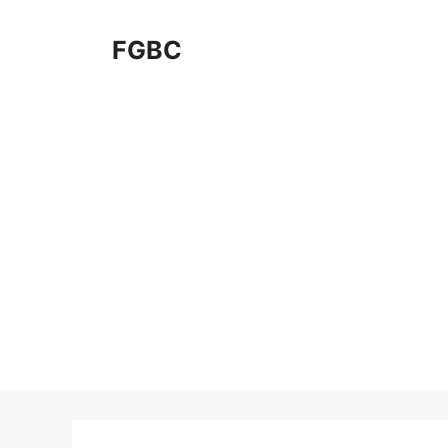
Skip
to
FGBC
content