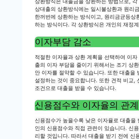
상환방식은 대출금을 상환하는 방법으로, 각 
상대출의 상환방식에는 일시불상환과 원리금
한꺼번에 상환하는 방식이고, 원리금균등상환
하는 방식이다. 각 상환방식은 개인의 재정계
이자부담 감소
적절한 이자율과 상환 계획을 선택하여 이자 
출의 이자 부담을 줄이기 위해서는 조기 상환
안 이자를 절약할 수 있습니다. 또한 대출을
설정하는 것이 중요합니다. 또한 견적 비교, 
조건으로 대출을 받을 수 있습니다.
신용점수와 이자율의 관계
신용점수가 높을수록 낮은 이자율로 대출을 
인의 신용점수와 직접 관련이 있습니다. 신
리할 것입니다. 따라서 대출을 받기 전에 