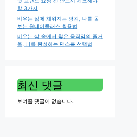
릿 브랜드 쇼핑 전 반드시 체크해야
할 3가지
비우는 삶에 채워지는 영감, 나를 돌
보는 원데이클래스 활용법
비우는 삶 속에서 찾은 움직임의 즐거
움, 나를 완성하는 댄스복 선택법
최신 댓글
보여줄 댓글이 없습니다.