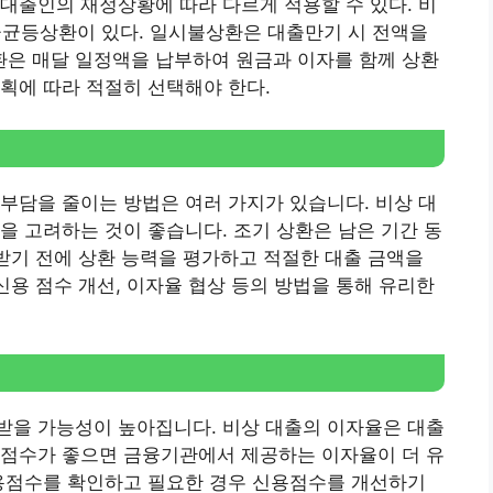
대출인의 재정상황에 따라 다르게 적용할 수 있다. 비
균등상환이 있다. 일시불상환은 대출만기 시 전액을
은 매달 일정액을 납부하여 원금과 이자를 함께 상환
획에 따라 적절히 선택해야 한다.
부담을 줄이는 방법은 여러 가지가 있습니다. 비상 대
을 고려하는 것이 좋습니다. 조기 상환은 남은 기간 동
 받기 전에 상환 능력을 평가하고 적절한 대출 금액을
신용 점수 개선, 이자율 협상 등의 방법을 통해 유리한
받을 가능성이 높아집니다. 비상 대출의 이자율은 대출
용점수가 좋으면 금융기관에서 제공하는 이자율이 더 유
신용점수를 확인하고 필요한 경우 신용점수를 개선하기