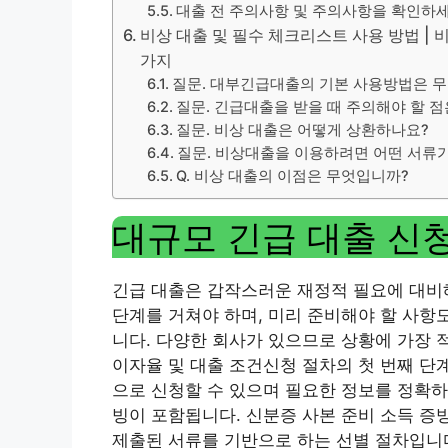
대출 전 주의사항 및 주의사항을 확인하
비상 대출 및 필수 체크리스트 사용 방법 | 비
가지
질문. 대부긴급대출의 기본 사용방법은 
질문. 긴급대출을 받을 때 주의해야 할 점
질문. 비상 대출은 어떻게 상환하나요?
질문. 비상대출을 이용하려면 어떤 서류
Q. 비상 대출의 이점은 무엇입니까?
대규모 긴급 대출 신
긴급 대출은 갑작스러운 재정적 필요에 대비해
단계를 거쳐야 하며, 미리 준비해야 할 사항
니다. 다양한 회사가 있으므로 상황에 가장 
이자율 및 대출 조건
신청 절차의 첫 번째 단
으로 신청할 수 있으며 필요한 정보를 정확하
빙이 포함됩니다. 신분증 사본 준비 소득 증빙
제출된 서류를 기반으로 하는 선별 절차입니다