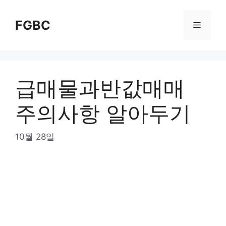
Skip
to
FGBC
Menu
content
급매물과반값매매
주의사항 알아두기
10월 28일