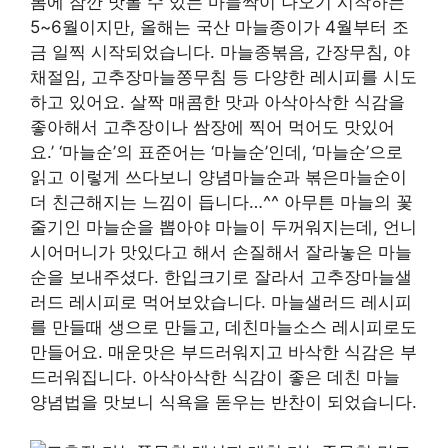
봄에 잠깐 맛볼 수 있는 마늘싹이 나오기 시작하는
5~6월이지만, 올해는 국산 마늘종이가 4월부터 조
금 일찍 시작되었습니다. 마늘종볶음, 간장무침, 야
채절임, 고추장마늘쫑무침 등 다양한 레시피를 시도
하고 있어요. 살짝 매콤한 맛과 아삭아삭한 식감을
좋아해서 고추장이나 쌈장에 찍어 먹어도 맛있어
요.’ ‘마늘순’의 표준어는 ‘마늘순’인데, ‘마늘순’으로
읽고 이렇게 쓰다보니 양념마늘순과 볶은마늘순이
더 친근해지는 느낌이 듭니다…^^ 아무튼 마늘의 꽃
줄기인 마늘순을 뽑아야 마늘이 두꺼워지는데, 언니
시어머니가 맛있다고 해서 손질해서 잘라놓은 마늘
순을 보내주셨다. 한입크기로 잘라서 고추장마늘샐
러드 레시피로 먹어보았습니다. 마늘샐러드 레시피
를 만들때 생으로 만들고, 데친마늘소스 레시피로도
만들어요. 매운맛은 부드러워지고 바삭한 식감은 부
드러워집니다. 아삭아삭한 식감이 좋은 데친 마늘
양념법을 맛보니 식욕을 돋우는 반찬이 되었습니다.