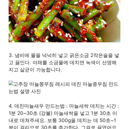
3. 냄비에 물을 넉넉히 넣고 굵은소금 2작은술을 넣
고 끓인다. 야채를 소금물에 데치면 녹색이 선명해
지고 살균이 가능합니다.
4. 데친마늘새우 만드는법 : 마늘새싹 데치는 시간 :
1분 20~30초 (강불) 마늘새싹을 넣고 1분 30초 이
내로 데쳐주세요. 보통 300g을 데치는 데 50초~1
분이 걸리므로 30초를 추가한다. 그걸로 끓였어요