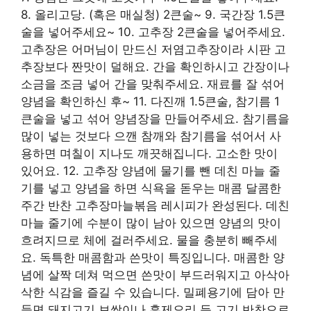
8. 올리고당. (혹은 매실청) 2큰술~ 9. 국간장 1.5큰
술을 넣어주세요~ 10. 고추장 2큰술을 넣어주세요.
고추장은 어머님이 만드신 저염고추장이라 시판 고
추장보다 짠맛이 덜해요. 간을 확인하시고 간장이나
소금을 조금 넣어 간을 맞춰주세요. 재료를 잘 섞어
양념을 확인하신 후~ 11. 다진깨 1.5큰술, 참기름 1
큰술을 넣고 섞어 양념장을 만들어주세요. 참기름을
많이 넣는 것보다 으깬 참깨와 참기름을 섞어서 사
용하면 며칠이 지나도 깨끗해집니다. 고소한 맛이
있어요. 12. 고추장 양념에 물기를 뺀 데친 마늘 줄
기를 넣고 양념을 하면 식욕을 돋우는 매콤 달콤한
주간 반찬 고추장마늘볶음 레시피가 완성된다. 데친
마늘 줄기에 수분이 많이 남아 있으면 양념의 맛이
흐려지므로 체에 걸러주세요. 물을 충분히 빼주세
요. 독특한 매콤함과 쓴맛이 특징입니다. 매콤한 양
념에 살짝 데쳐 먹으면 쓴맛이 부드러워지고 아삭아
삭한 식감을 즐길 수 있습니다. 밀폐용기에 담아 만
들면 돼지고기 보쌈이나 훈제오리 등 고기 반찬으로