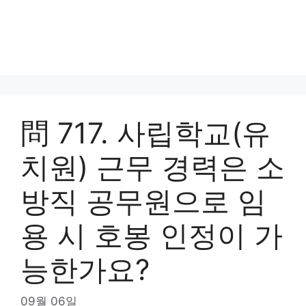
問 717. 사립학교(유
치원) 근무 경력은 소
방직 공무원으로 임
용 시 호봉 인정이 가
능한가요?
09월 06일