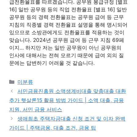
급전환율표를 따르겠습니다. 공무원 봉급규정 [별표
16] 일반 공무원 등의 직업 전환율표 [별표 16] 일반
공무원 등의 경력 전환율표는 공무원 급여 등 근무
지침의 직종별 경력 전환율표 설명을 통해 명시되어
있으므로 소방관에게도 전환율표를 적용하는 것이
맞습니다. 2024년 공무원 급여 등 근무 지침 69페
이지… 하지만 저는 일반 공무원이 아닌 공무원의
인사에 대해서는 전혀 모르기 때문에 급여 외의 질
문에는 답변하기 어려울 것 같습니다.
Categories
미분류
서민금융진흥원 소액생계비대출 맞춤대출 대환
추가 햇살론15 활용 방법 가이드 | 소액 대출, 금융
지원, 서민 금융 서비스
생애최초 주택자금대출 신청 조건 및 이자 완벽
가이드 | 주택금융, 대출 조건, 금융 팁