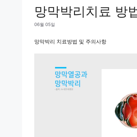
망막박리치료 방
06월 05일
망막박리 치료방법 및 주의사항