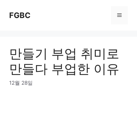
Skip
to
FGBC
Menu
content
만들기 부업 취미로
만들다 부업한 이유
12월 28일